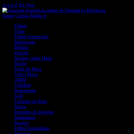
A a la Z
En Vivo
Entrar
Cuenta
Boleto
0
Fútbol
Tenis
Fútbol Americano
Baloncesto
Béisbol
eSports
Hockey sobre Hielo
Boxeo
Tenis de Mesa
Vóley Playa
AMM
Vóleibol
Balonmano
Golf
Ciclismo de Ruta
Motor
Deportes de invierno
Badminton
Hockey
Fútbol Australiano
Snooker