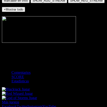
Marcador en vivo
SHOW_AUG_STREAM
SHOW_REG_STREAM
+Mostrar todo
NO_INCIDENTS
-
Gol
Tarjeta amarilla
Roja
Córner
Penalti
FKIC
Sustitución
0
-
-
-
-
-
-
0
-
-
-
-
-
-
Comentarios
SCORE
Estadísticas
Jugar
Jugar
Jugar
Más juegos
Facebook
Twitter
Instagram
YouTube