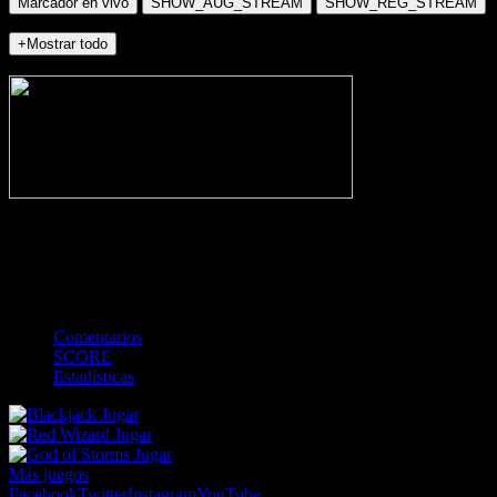
Marcador en vivo
SHOW_AUG_STREAM
SHOW_REG_STREAM
+Mostrar todo
NO_INCIDENTS
-
Gol
Tarjeta amarilla
Roja
Córner
Penalti
FKIC
Sustitución
0
-
-
-
-
-
-
0
-
-
-
-
-
-
Comentarios
SCORE
Estadísticas
Jugar
Jugar
Jugar
Más juegos
Facebook
Twitter
Instagram
YouTube