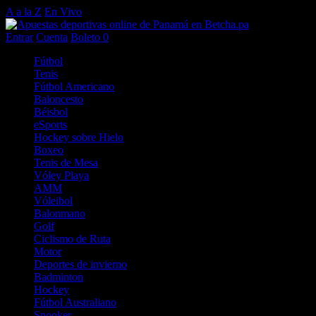
A a la Z
En Vivo
Entrar
Cuenta
Boleto
0
Fútbol
Tenis
Fútbol Americano
Baloncesto
Béisbol
eSports
Hockey sobre Hielo
Boxeo
Tenis de Mesa
Vóley Playa
AMM
Vóleibol
Balonmano
Golf
Ciclismo de Ruta
Motor
Deportes de invierno
Badminton
Hockey
Fútbol Australiano
Snooker