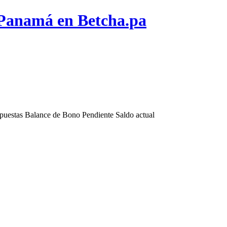
puestas
Balance de Bono Pendiente
Saldo actual