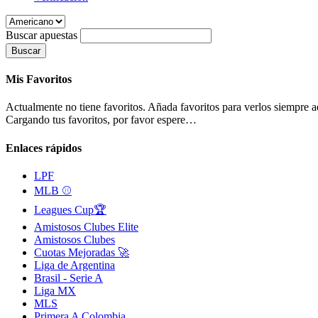
Buscar apuestas
Buscar
Mis Favoritos
Actualmente no tiene favoritos. Añada favoritos para verlos siempre a
Cargando tus favoritos, por favor espere…
Enlaces rápidos
LPF
MLB ⚾
Leagues Cup🏆
Amistosos Clubes Elite
Amistosos Clubes
Cuotas Mejoradas 🚀
Liga de Argentina
Brasil - Serie A
Liga MX
MLS
Primera A Colombia