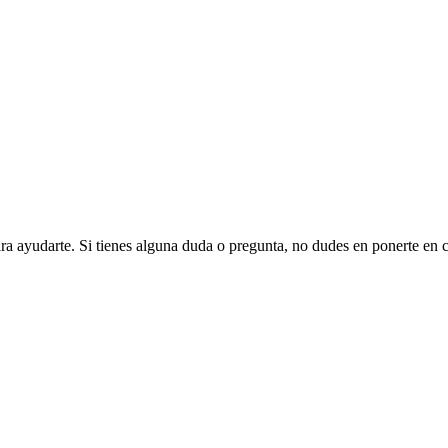
 para ayudarte. Si tienes alguna duda o pregunta, no dudes en ponerte e