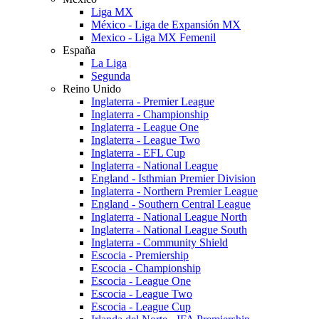
Liga MX
México - Liga de Expansión MX
Mexico - Liga MX Femenil
España
La Liga
Segunda
Reino Unido
Inglaterra - Premier League
Inglaterra - Championship
Inglaterra - League One
Inglaterra - League Two
Inglaterra - EFL Cup
Inglaterra - National League
England - Isthmian Premier Division
Inglaterra - Northern Premier League
England - Southern Central League
Inglaterra - National League North
Inglaterra - National League South
Inglaterra - Community Shield
Escocia - Premiership
Escocia - Championship
Escocia - League One
Escocia - League Two
Escocia - League Cup