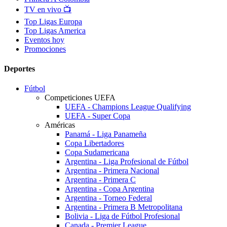
TV en vivo 📺
Top Ligas Europa
Top Ligas America
Eventos hoy
Promociones
Deportes
Fútbol
Competiciones UEFA
UEFA - Champions League Qualifying
UEFA - Super Copa
Américas
Panamá - Liga Panameña
Copa Libertadores
Copa Sudamericana
Argentina - Liga Profesional de Fútbol
Argentina - Primera Nacional
Argentina - Primera C
Argentina - Copa Argentina
Argentina - Torneo Federal
Argentina - Primera B Metropolitana
Bolivia - Liga de Fútbol Profesional
Canada - Premier League