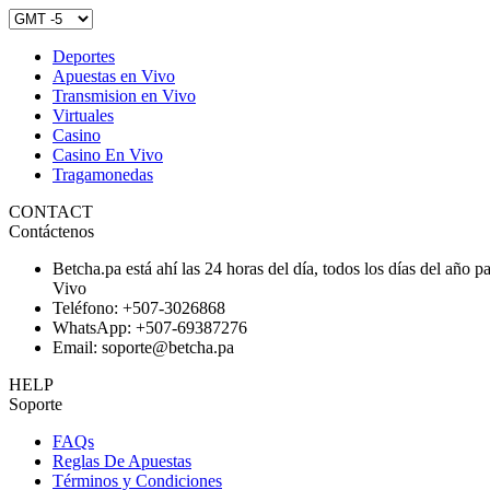
Deportes
Apuestas en Vivo
Transmision en Vivo
Virtuales
Casino
Casino En Vivo
Tragamonedas
CONTACT
Contáctenos
Betcha.pa está ahí las 24 horas del día, todos los días del año
Vivo
Teléfono:
+507-3026868
WhatsApp:
+507-69387276
Email:
soporte@betcha.pa
HELP
Soporte
FAQs
Reglas De Apuestas
Términos y Condiciones