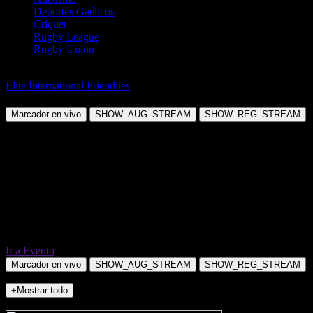
Deportes Gaélicos
Críquet
Rugby League
Rugby Union
Fútbol
Elite International Friendlies
Portugal vs Chile
Marcador en vivo
SHOW_AUG_STREAM
SHOW_REG_STREAM
Ir a Evento
Marcador en vivo
SHOW_AUG_STREAM
SHOW_REG_STREAM
+Mostrar todo
NO_INCIDENTS