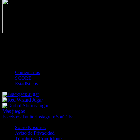
-
Gol
Tarjeta amarilla
Roja
Córner
Penalti
FKIC
Sustitución
0
-
-
-
-
-
-
0
-
-
-
-
-
-
Comentarios
SCORE
Estadísticas
Jugar
Jugar
Jugar
Más juegos
Facebook
Twitter
Instagram
YouTube
Sobre Nosotros
Aviso de Privacidad
Términos y Condiciones