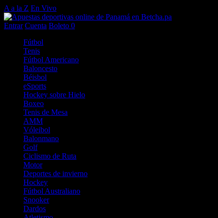
A a la Z
En Vivo
Entrar
Cuenta
Boleto
0
Fútbol
Tenis
Fútbol Americano
Baloncesto
Béisbol
eSports
Hockey sobre Hielo
Boxeo
Tenis de Mesa
AMM
Vóleibol
Balonmano
Golf
Ciclismo de Ruta
Motor
Deportes de invierno
Hockey
Fútbol Australiano
Snooker
Dardos
Atletismo