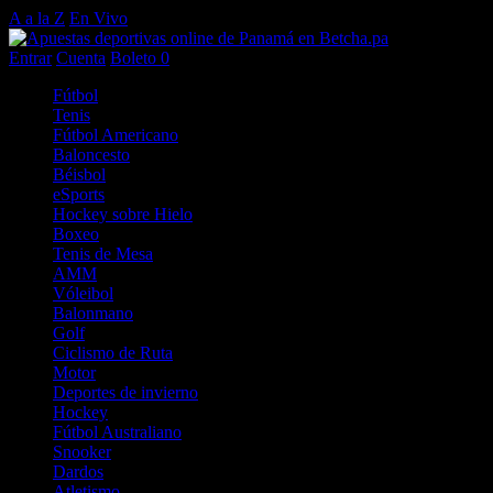
A a la Z
En Vivo
Entrar
Cuenta
Boleto
0
Fútbol
Tenis
Fútbol Americano
Baloncesto
Béisbol
eSports
Hockey sobre Hielo
Boxeo
Tenis de Mesa
AMM
Vóleibol
Balonmano
Golf
Ciclismo de Ruta
Motor
Deportes de invierno
Hockey
Fútbol Australiano
Snooker
Dardos
Atletismo