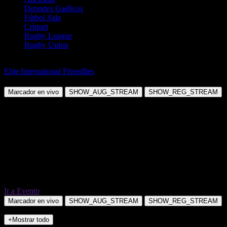
Deportes Gaélicos
Fútbol Sala
Críquet
Rugby League
Rugby Union
Fútbol
Elite International Friendlies
Inglaterra vs Nueva Zelanda
Marcador en vivo
SHOW_AUG_STREAM
SHOW_REG_STREAM
Ir a Evento
Marcador en vivo
SHOW_AUG_STREAM
SHOW_REG_STREAM
+Mostrar todo