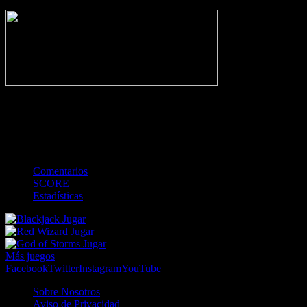
NO_INCIDENTS
-
Gol
Tarjeta amarilla
Roja
Córner
Penalti
FKIC
Sustitución
0
-
-
-
-
-
-
0
-
-
-
-
-
-
Comentarios
SCORE
Estadísticas
Jugar
Jugar
Jugar
Más juegos
Facebook
Twitter
Instagram
YouTube
Sobre Nosotros
Aviso de Privacidad