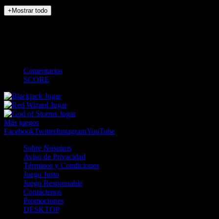
+Mostrar todo
NO_INCIDENTS
WTA
-
-
-
-
Comentarios
SCORE
Jugar
Jugar
Jugar
Más juegos
Facebook
Twitter
Instagram
YouTube
Sobre Nosotros
Aviso de Privacidad
Términos y Condiciones
Juego Justo
Juego Responsable
Contáctenos
Promociones
DESKTOP