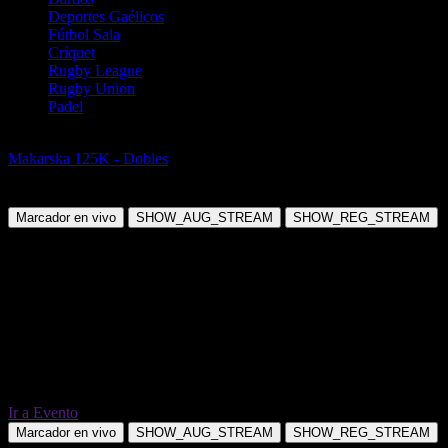
Deportes Gaélicos
Fútbol Sala
Críquet
Rugby League
Rugby Union
Padel
Tenis
Makarska 125K - Dobles
Jimenez Kasintseva V / Radivojevic L vs
Fossa Huergo N / Jakupovic D
Marcador en vivo
SHOW_AUG_STREAM
SHOW_REG_STREAM
Ir a Evento
Marcador en vivo
SHOW_AUG_STREAM
SHOW_REG_STREAM