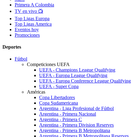
Primera A Colombia
TV en vivo 📺
Top Ligas Europa
Top Ligas America
Eventos hoy
Promociones
Deportes
Fútbol
Competiciones UEFA
UEFA - Champions League Qualifying
UEFA - Europa League Qualifying
UEFA - Europa Conference League Qualifying
UEFA - Super Copa
Américas
Copa Libertadores
Copa Sudamericana
Argentina - Liga Profesional de Fútbol
Argentina - Primera Nacional
Argentina - Primera C
Argentina - Primera Division Reserves
Argentina - Primera B Metropolitana
Argentina - Primera B Metropolitana Reserves