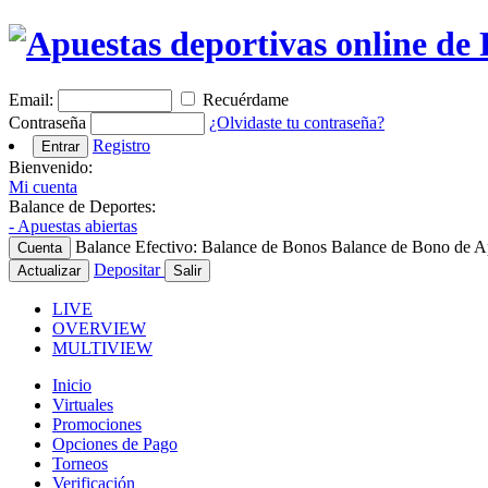
Email:
Recuérdame
Contraseña
¿Olvidaste tu contraseña?
Registro
Bienvenido:
Mi cuenta
Balance de Deportes
:
-
Apuestas abiertas
Balance Efectivo:
Balance de Bonos
Balance de Bono de A
Cuenta
Depositar
Actualizar
Salir
LIVE
OVERVIEW
MULTIVIEW
Inicio
Virtuales
Promociones
Opciones de Pago
Torneos
Verificación