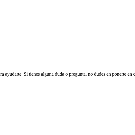
 para ayudarte. Si tienes alguna duda o pregunta, no dudes en ponerte e