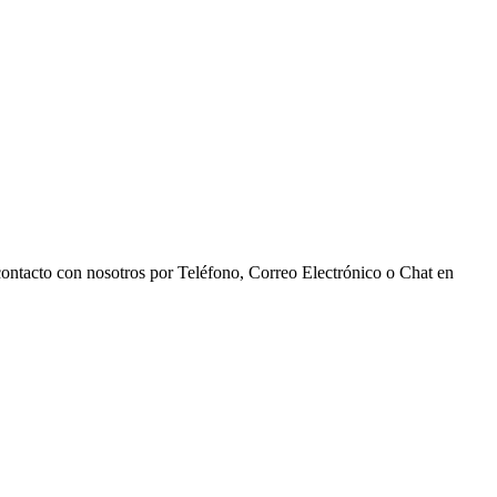
n contacto con nosotros por Teléfono, Correo Electrónico o Chat en