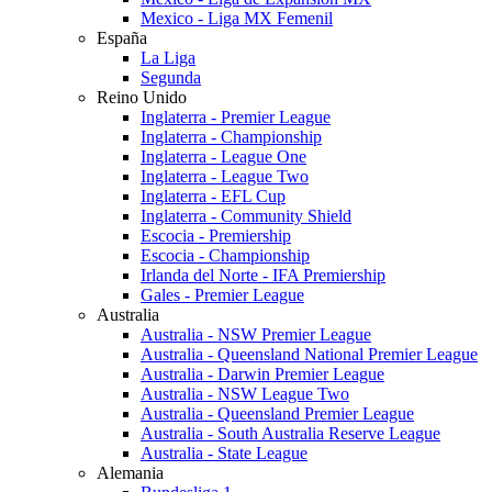
Mexico - Liga MX Femenil
España
La Liga
Segunda
Reino Unido
Inglaterra - Premier League
Inglaterra - Championship
Inglaterra - League One
Inglaterra - League Two
Inglaterra - EFL Cup
Inglaterra - Community Shield
Escocia - Premiership
Escocia - Championship
Irlanda del Norte - IFA Premiership
Gales - Premier League
Australia
Australia - NSW Premier League
Australia - Queensland National Premier League
Australia - Darwin Premier League
Australia - NSW League Two
Australia - Queensland Premier League
Australia - South Australia Reserve League
Australia - State League
Alemania