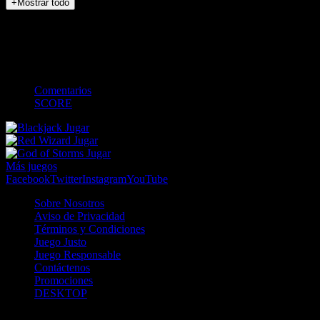
+Mostrar todo
NO_INCIDENTS
WTA
-
-
-
-
Comentarios
SCORE
Jugar
Jugar
Jugar
Más juegos
Facebook
Twitter
Instagram
YouTube
Sobre Nosotros
Aviso de Privacidad
Términos y Condiciones
Juego Justo
Juego Responsable
Contáctenos
Promociones
DESKTOP
Betcha.pa es operado por ONJOC, CORP. una compañía registrada