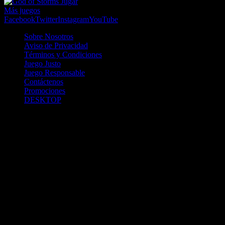
Jugar
Más juegos
Facebook
Twitter
Instagram
YouTube
Sobre Nosotros
Aviso de Privacidad
Términos y Condiciones
Juego Justo
Juego Responsable
Contáctenos
Promociones
DESKTOP
Betcha.pa es operado por ONJOC, CORP. una compañía registrada
en la República de Panamá, autorizada y regulada por la Junta de
Control de Juegos de la Repúlblica de Panamá a través del Contrato
de Admnistración y Operación de Juegos de Suerte y Azar a través
de Internet No. JCJ-03-2020, debidamente refrendado por la
Contraloría de la República de Panamá el día 15 de junio de 2020
con oficinas en Urbanización Costa del Este, PH Plaza Real,
Oficina 403, Corregimiento de Juan Díaz, República de Panamá,
localizables al telefóno +(507) 304-8693 y correo electrónico
info@onjoc.com
SPACEWONDER HOLDINGS LIMITED es una filial europea de