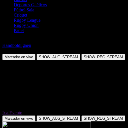
Deportes Gaélicos
Fútbol Sala
Críquet
Rugby League
Rugby Union
Padel
Balonmano
Handboldligaen
Mors-Thy Handbold vs GOG Handbold
Marcador en vivo
SHOW_AUG_STREAM
SHOW_REG_STREAM
Ir a Evento
Marcador en vivo
SHOW_AUG_STREAM
SHOW_REG_STREAM