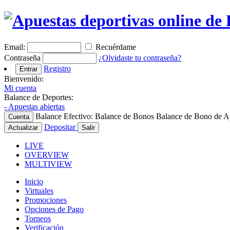
Email:
Recuérdame
Contraseña
¿Olvidaste tu contraseña?
Registro
Bienvenido:
Mi cuenta
Balance de Deportes
:
-
Apuestas abiertas
Balance Efectivo:
Balance de Bonos
Balance de Bono de A
Cuenta
Depositar
Actualizar
Salir
LIVE
OVERVIEW
MULTIVIEW
Inicio
Virtuales
Promociones
Opciones de Pago
Torneos
Verificación