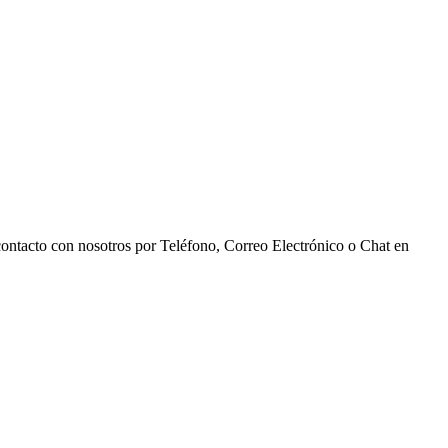
n contacto con nosotros por Teléfono, Correo Electrónico o Chat en