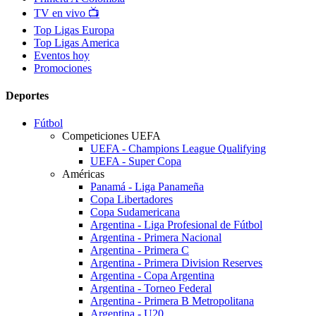
TV en vivo 📺
Top Ligas Europa
Top Ligas America
Eventos hoy
Promociones
Deportes
Fútbol
Competiciones UEFA
UEFA - Champions League Qualifying
UEFA - Super Copa
Américas
Panamá - Liga Panameña
Copa Libertadores
Copa Sudamericana
Argentina - Liga Profesional de Fútbol
Argentina - Primera Nacional
Argentina - Primera C
Argentina - Primera Division Reserves
Argentina - Copa Argentina
Argentina - Torneo Federal
Argentina - Primera B Metropolitana
Argentina - U20