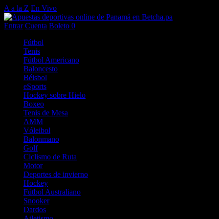
A a la Z
En Vivo
Entrar
Cuenta
Boleto
0
Fútbol
Tenis
Fútbol Americano
Baloncesto
Béisbol
eSports
Hockey sobre Hielo
Boxeo
Tenis de Mesa
AMM
Vóleibol
Balonmano
Golf
Ciclismo de Ruta
Motor
Deportes de invierno
Hockey
Fútbol Australiano
Snooker
Dardos
Atletismo