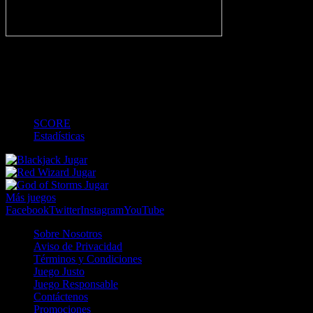
-
1
2
MT
3
4
FT
-
-
-
-
-
-
-
-
-
-
-
-
SCORE
Estadísticas
Jugar
Jugar
Jugar
Más juegos
Facebook
Twitter
Instagram
YouTube
Sobre Nosotros
Aviso de Privacidad
Términos y Condiciones
Juego Justo
Juego Responsable
Contáctenos
Promociones