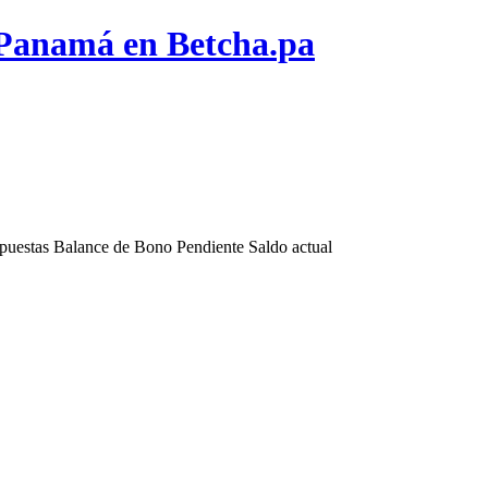
puestas
Balance de Bono Pendiente
Saldo actual