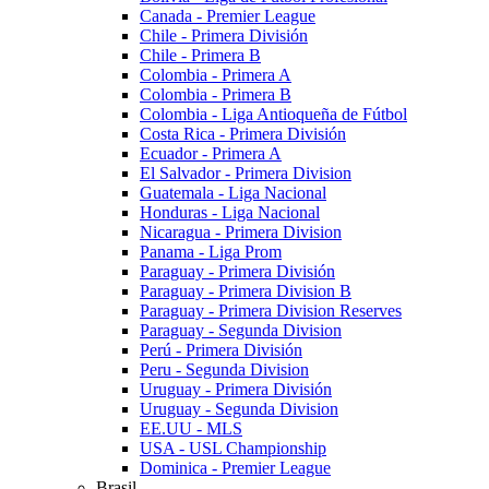
Canada - Premier League
Chile - Primera División
Chile - Primera B
Colombia - Primera A
Colombia - Primera B
Colombia - Liga Antioqueña de Fútbol
Costa Rica - Primera División
Ecuador - Primera A
El Salvador - Primera Division
Guatemala - Liga Nacional
Honduras - Liga Nacional
Nicaragua - Primera Division
Panama - Liga Prom
Paraguay - Primera División
Paraguay - Primera Division B
Paraguay - Primera Division Reserves
Paraguay - Segunda Division
Perú - Primera División
Peru - Segunda Division
Uruguay - Primera División
Uruguay - Segunda Division
EE.UU - MLS
USA - USL Championship
Dominica - Premier League
Brasil