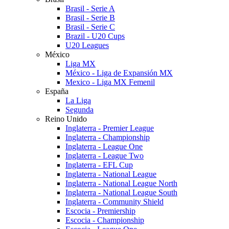
Brasil - Serie A
Brasil - Serie B
Brasil - Serie C
Brazil - U20 Cups
U20 Leagues
México
Liga MX
México - Liga de Expansión MX
Mexico - Liga MX Femenil
España
La Liga
Segunda
Reino Unido
Inglaterra - Premier League
Inglaterra - Championship
Inglaterra - League One
Inglaterra - League Two
Inglaterra - EFL Cup
Inglaterra - National League
Inglaterra - National League North
Inglaterra - National League South
Inglaterra - Community Shield
Escocia - Premiership
Escocia - Championship