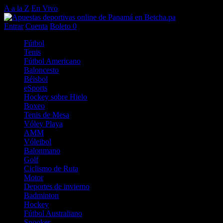
A a la Z
En Vivo
Entrar
Cuenta
Boleto
0
Fútbol
Tenis
Fútbol Americano
Baloncesto
Béisbol
eSports
Hockey sobre Hielo
Boxeo
Tenis de Mesa
Vóley Playa
AMM
Vóleibol
Balonmano
Golf
Ciclismo de Ruta
Motor
Deportes de invierno
Badminton
Hockey
Fútbol Australiano
Snooker