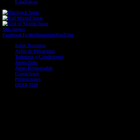
Estadísticas
Jugar
Jugar
Jugar
Más juegos
Facebook
Twitter
Instagram
YouTube
Sobre Nosotros
Aviso de Privacidad
Términos y Condiciones
Juego Justo
Juego Responsable
Contáctenos
Promociones
DESKTOP
Betcha.pa es operado por ONJOC, CORP. una compañía registrada
en la República de Panamá, autorizada y regulada por la Junta de
Control de Juegos de la Repúlblica de Panamá a través del Contrato
de Admnistración y Operación de Juegos de Suerte y Azar a través
de Internet No. JCJ-03-2020, debidamente refrendado por la
Contraloría de la República de Panamá el día 15 de junio de 2020
con oficinas en Urbanización Costa del Este, PH Plaza Real,
Oficina 403, Corregimiento de Juan Díaz, República de Panamá,