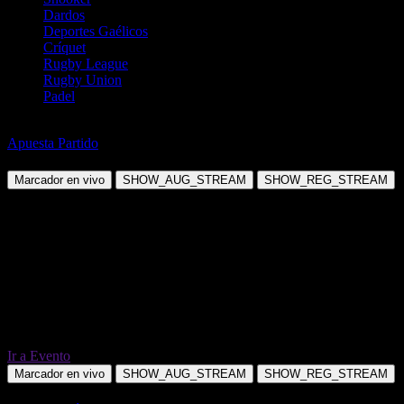
Dardos
Deportes Gaélicos
Críquet
Rugby League
Rugby Union
Padel
Dardos
Apuesta Partido
Keegan Brown vs David Evans
Marcador en vivo
SHOW_AUG_STREAM
SHOW_REG_STREAM
Ir a Evento
Marcador en vivo
SHOW_AUG_STREAM
SHOW_REG_STREAM