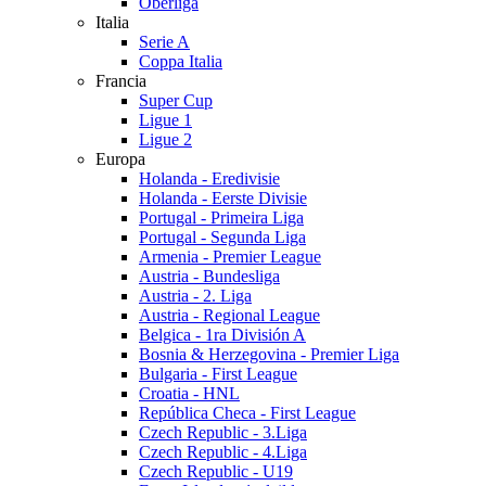
Oberliga
Italia
Serie A
Coppa Italia
Francia
Super Cup
Ligue 1
Ligue 2
Europa
Holanda - Eredivisie
Holanda - Eerste Divisie
Portugal - Primeira Liga
Portugal - Segunda Liga
Armenia - Premier League
Austria - Bundesliga
Austria - 2. Liga
Austria - Regional League
Belgica - 1ra División A
Bosnia & Herzegovina - Premier Liga
Bulgaria - First League
Croatia - HNL
República Checa - First League
Czech Republic - 3.Liga
Czech Republic - 4.Liga
Czech Republic - U19