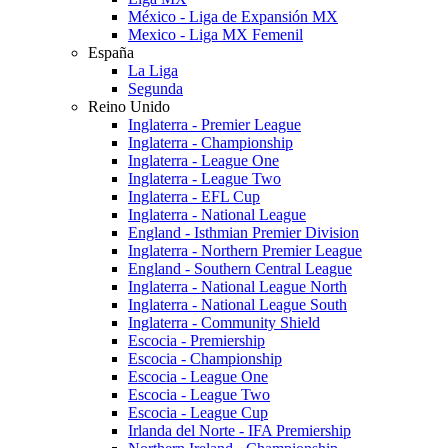
México - Liga de Expansión MX
Mexico - Liga MX Femenil
España
La Liga
Segunda
Reino Unido
Inglaterra - Premier League
Inglaterra - Championship
Inglaterra - League One
Inglaterra - League Two
Inglaterra - EFL Cup
Inglaterra - National League
England - Isthmian Premier Division
Inglaterra - Northern Premier League
England - Southern Central League
Inglaterra - National League North
Inglaterra - National League South
Inglaterra - Community Shield
Escocia - Premiership
Escocia - Championship
Escocia - League One
Escocia - League Two
Escocia - League Cup
Irlanda del Norte - IFA Premiership