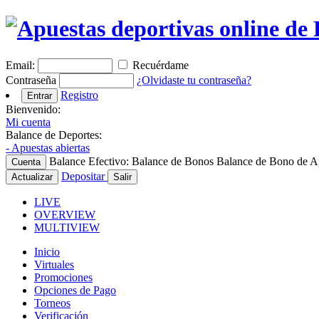
Email:
Recuérdame
Contraseña
¿Olvidaste tu contraseña?
Registro
Bienvenido:
Mi cuenta
Balance de Deportes
:
-
Apuestas abiertas
Balance Efectivo:
Balance de Bonos
Balance de Bono de A
Cuenta
Depositar
Actualizar
Salir
LIVE
OVERVIEW
MULTIVIEW
Inicio
Virtuales
Promociones
Opciones de Pago
Torneos
Verificación