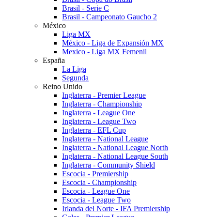
Brasil - Serie C
Brasil - Campeonato Gaucho 2
México
Liga MX
México - Liga de Expansión MX
Mexico - Liga MX Femenil
España
La Liga
Segunda
Reino Unido
Inglaterra - Premier League
Inglaterra - Championship
Inglaterra - League One
Inglaterra - League Two
Inglaterra - EFL Cup
Inglaterra - National League
Inglaterra - National League North
Inglaterra - National League South
Inglaterra - Community Shield
Escocia - Premiership
Escocia - Championship
Escocia - League One
Escocia - League Two
Irlanda del Norte - IFA Premiership