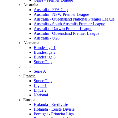
Gales - Premier League
Australia
Australia - FFA Cup
Australia - NSW Premier League
Australia - Queensland National Premier League
Australia - South Australia Premier League
Australia - Darwin Premier League
Australia - Queensland Premier League
Australia - U20
Alemania
Bundesliga 1
Bundesliga 2
Bundesliga 3
Super Cup
Italia
Serie A
Francia
Super Cup
Ligue 1
Ligue 2
National
Europa
Holanda - Eredivisie
Holanda - Eerste Divisie
Portugal - Primeira Liga