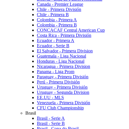
Canada - Premier League
Chile - Primera División
Chile - Primera B
Colombia - Primera A
Colombia - Primera B
CONCACAF Central American Cup
Costa Rica - Primera División
Ecuador - Primera A
Ecuador - Serie B
El Salvador - Primera Division
Guatemala - Liga Nacional
Honduras - Liga Nacional
Nicaragua - Primera Division
Panama - Liga Prom
Paraguay - Primera División
Perú - Primera División
Uruguay - Primera División
Uruguay - Segunda Division
EE.UU - MLS
Venezuela - Primera División
CFU Club Championship
Brasil
Brasil - Serie A
Brasil - Serie B
Brasil - Copa do Brasil