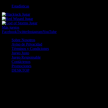
Estadísticas
Jugar
Jugar
Jugar
Más juegos
Facebook
Twitter
Instagram
YouTube
Sobre Nosotros
Aviso de Privacidad
Términos y Condiciones
Juego Justo
Juego Responsable
Contáctenos
Promociones
DESKTOP
Betcha.pa es operado por ONJOC, CORP. una compañía registrada
en la República de Panamá, autorizada y regulada por la Junta de
Control de Juegos de la Repúlblica de Panamá a través del Contrato
de Admnistración y Operación de Juegos de Suerte y Azar a través
de Internet No. JCJ-03-2020, debidamente refrendado por la
Contraloría de la República de Panamá el día 15 de junio de 2020
con oficinas en Urbanización Costa del Este, PH Plaza Real,