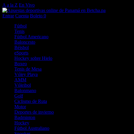
A a la Z
En Vivo
Entrar
Cuenta
Boleto
0
Fútbol
Tenis
Fútbol Americano
Baloncesto
Béisbol
eSports
Hockey sobre Hielo
Boxeo
Tenis de Mesa
Vóley Playa
AMM
Vóleibol
Balonmano
Golf
Ciclismo de Ruta
Motor
Deportes de invierno
Badminton
Hockey
Fútbol Australiano
Snooker