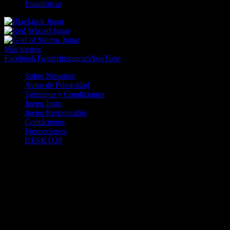
Estadísticas
Jugar
Jugar
Jugar
Más juegos
Facebook
Twitter
Instagram
YouTube
Sobre Nosotros
Aviso de Privacidad
Términos y Condiciones
Juego Justo
Juego Responsable
Contáctenos
Promociones
DESKTOP
Betcha.pa es operado por ONJOC, CORP. una compañía registrada
en la República de Panamá, autorizada y regulada por la Junta de
Control de Juegos de la Repúlblica de Panamá a través del Contrato
de Admnistración y Operación de Juegos de Suerte y Azar a través
de Internet No. JCJ-03-2020, debidamente refrendado por la
Contraloría de la República de Panamá el día 15 de junio de 2020
con oficinas en Urbanización Costa del Este, PH Plaza Real,
Oficina 403, Corregimiento de Juan Díaz, República de Panamá,