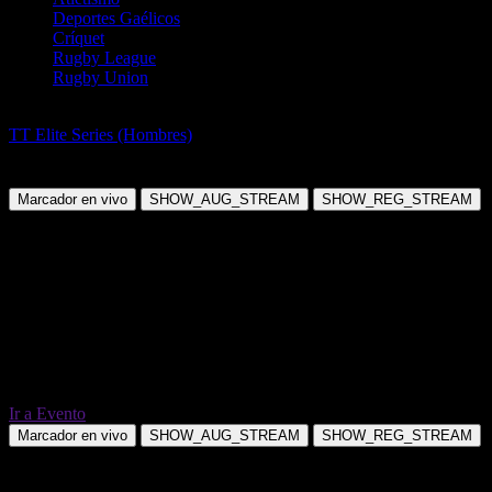
Deportes Gaélicos
Críquet
Rugby League
Rugby Union
Tenis de Mesa
TT Elite Series (Hombres)
Patryk Jendrzejewski vs Jakub
Witkowski
Marcador en vivo
SHOW_AUG_STREAM
SHOW_REG_STREAM
Ir a Evento
Marcador en vivo
SHOW_AUG_STREAM
SHOW_REG_STREAM
TOTAL