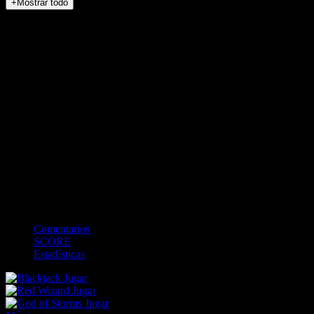
+Mostrar todo
NO_INCIDENTS
<
>
0
0
Bateando
-
BALLS
0
STRIKES
0
OUTS
0
Campo
Comentarios
SCORE
Estadísticas
Jugar
Jugar
Jugar