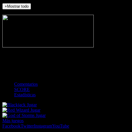
+Mostrar todo
NO_INCIDENTS
-
Gol
Tarjeta amarilla
Roja
Córner
Penalti
FKIC
Sustitución
0
-
-
-
-
-
-
0
-
-
-
-
-
-
Comentarios
SCORE
Estadísticas
Jugar
Jugar
Jugar
Más juegos
Facebook
Twitter
Instagram
YouTube