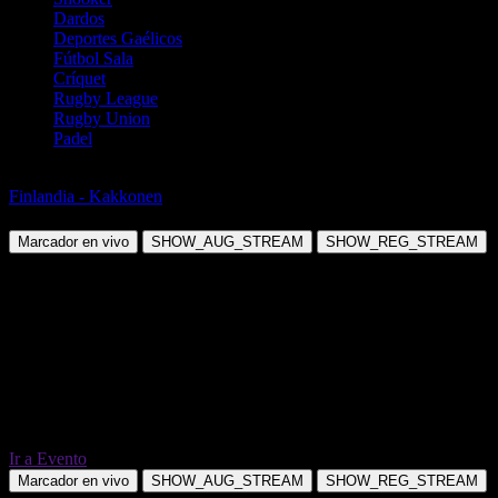
Dardos
Deportes Gaélicos
Fútbol Sala
Críquet
Rugby League
Rugby Union
Padel
Fútbol
Finlandia - Kakkonen
Musa Pori vs Grankulla IFK
Marcador en vivo
SHOW_AUG_STREAM
SHOW_REG_STREAM
Ir a Evento
Marcador en vivo
SHOW_AUG_STREAM
SHOW_REG_STREAM