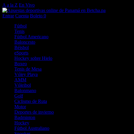
A a la Z
En Vivo
Entrar
Cuenta
Boleto
0
Fútbol
Tenis
Fútbol Americano
Baloncesto
Béisbol
eSports
Hockey sobre Hielo
Boxeo
Tenis de Mesa
Vóley Playa
AMM
Vóleibol
Balonmano
Golf
Ciclismo de Ruta
Motor
Deportes de invierno
Badminton
Hockey
Fútbol Australiano
Snooker