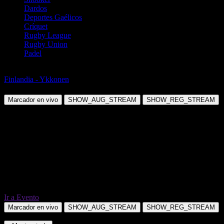
Dardos
Deportes Gaélicos
Críquet
Rugby League
Rugby Union
Padel
Fútbol
Finlandia - Ykkonen
Keski-Uusimaa (W) vs HJK/2 (W)
Marcador en vivo
SHOW_AUG_STREAM
SHOW_REG_STREAM
Ir a Evento
Marcador en vivo
SHOW_AUG_STREAM
SHOW_REG_STREAM