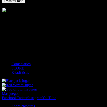
+Mostrar todo
NO_INCIDENTS
-
Gol
Tarjeta amarilla
Roja
Córner
Penalti
FKIC
Sustitución
0
-
-
-
-
-
-
0
-
-
-
-
-
-
Comentarios
SCORE
Estadísticas
Jugar
Jugar
Jugar
Más juegos
Facebook
Twitter
Instagram
YouTube
Sobre Nosotros