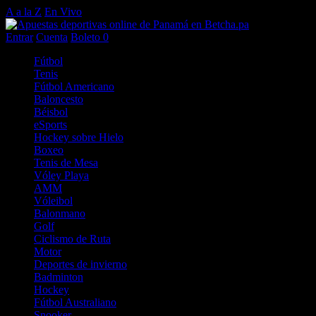
A a la Z
En Vivo
Entrar
Cuenta
Boleto
0
Fútbol
Tenis
Fútbol Americano
Baloncesto
Béisbol
eSports
Hockey sobre Hielo
Boxeo
Tenis de Mesa
Vóley Playa
AMM
Vóleibol
Balonmano
Golf
Ciclismo de Ruta
Motor
Deportes de invierno
Badminton
Hockey
Fútbol Australiano
Snooker