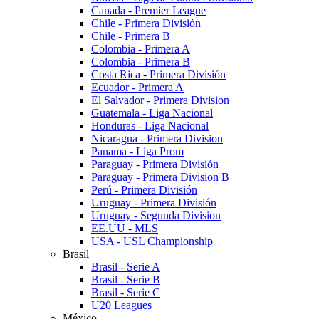
Canada - Premier League
Chile - Primera División
Chile - Primera B
Colombia - Primera A
Colombia - Primera B
Costa Rica - Primera División
Ecuador - Primera A
El Salvador - Primera Division
Guatemala - Liga Nacional
Honduras - Liga Nacional
Nicaragua - Primera Division
Panama - Liga Prom
Paraguay - Primera División
Paraguay - Primera Division B
Perú - Primera División
Uruguay - Primera División
Uruguay - Segunda Division
EE.UU - MLS
USA - USL Championship
Brasil
Brasil - Serie A
Brasil - Serie B
Brasil - Serie C
U20 Leagues
México