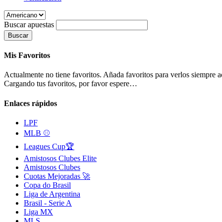
Buscar apuestas
Buscar
Mis Favoritos
Actualmente no tiene favoritos. Añada favoritos para verlos siempre a
Cargando tus favoritos, por favor espere…
Enlaces rápidos
LPF
MLB ⚾
Leagues Cup🏆
Amistosos Clubes Elite
Amistosos Clubes
Cuotas Mejoradas 🚀
Copa do Brasil
Liga de Argentina
Brasil - Serie A
Liga MX
MLS