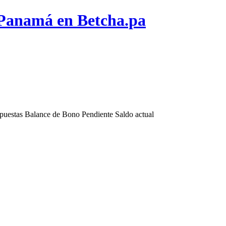
puestas
Balance de Bono Pendiente
Saldo actual