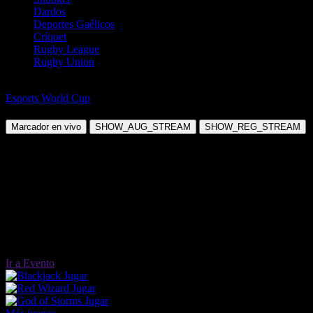
Dardos
Deportes Gaélicos
Críquet
Rugby League
Rugby Union
eSports
Esports World Cup
LVLUP vs Nigma Galaxy
Marcador en vivo
SHOW_AUG_STREAM
SHOW_REG_STREAM
Ir a Evento
Jugar
Jugar
Jugar