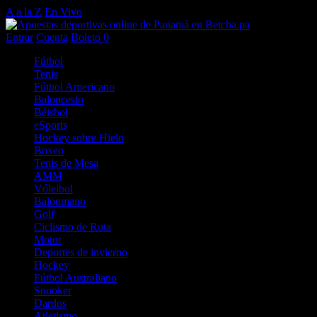
A a la Z
En Vivo
Entrar
Cuenta
Boleto
0
Fútbol
Tenis
Fútbol Americano
Baloncesto
Béisbol
eSports
Hockey sobre Hielo
Boxeo
Tenis de Mesa
AMM
Vóleibol
Balonmano
Golf
Ciclismo de Ruta
Motor
Deportes de invierno
Hockey
Fútbol Australiano
Snooker
Dardos
Atletismo