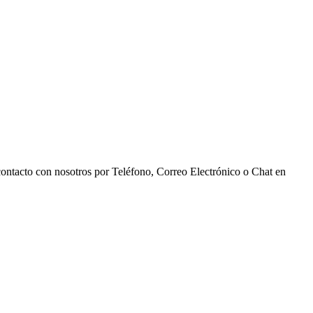
n contacto con nosotros por Teléfono, Correo Electrónico o Chat en