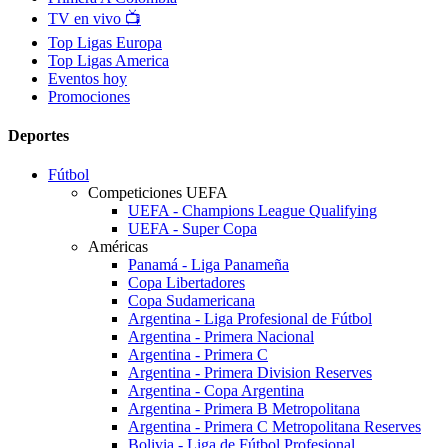
TV en vivo 📺
Top Ligas Europa
Top Ligas America
Eventos hoy
Promociones
Deportes
Fútbol
Competiciones UEFA
UEFA - Champions League Qualifying
UEFA - Super Copa
Américas
Panamá - Liga Panameña
Copa Libertadores
Copa Sudamericana
Argentina - Liga Profesional de Fútbol
Argentina - Primera Nacional
Argentina - Primera C
Argentina - Primera Division Reserves
Argentina - Copa Argentina
Argentina - Primera B Metropolitana
Argentina - Primera C Metropolitana Reserves
Bolivia - Liga de Fútbol Profesional