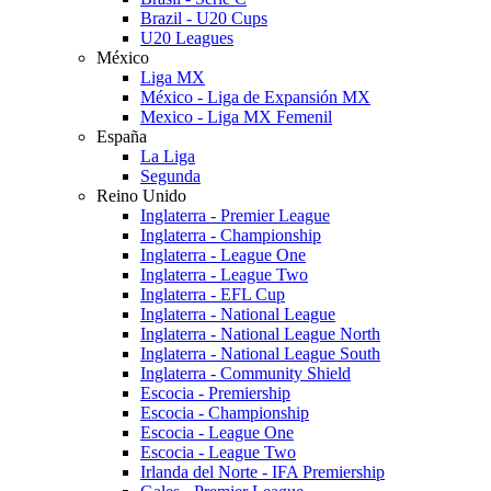
Brazil - U20 Cups
U20 Leagues
México
Liga MX
México - Liga de Expansión MX
Mexico - Liga MX Femenil
España
La Liga
Segunda
Reino Unido
Inglaterra - Premier League
Inglaterra - Championship
Inglaterra - League One
Inglaterra - League Two
Inglaterra - EFL Cup
Inglaterra - National League
Inglaterra - National League North
Inglaterra - National League South
Inglaterra - Community Shield
Escocia - Premiership
Escocia - Championship
Escocia - League One
Escocia - League Two
Irlanda del Norte - IFA Premiership