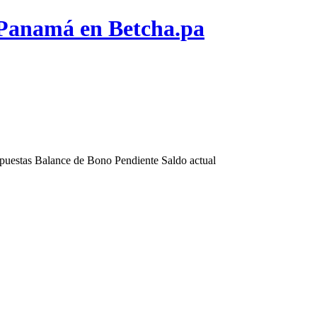
puestas
Balance de Bono Pendiente
Saldo actual