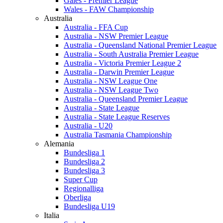
Gales - Premier League
Wales - FAW Championship
Australia
Australia - FFA Cup
Australia - NSW Premier League
Australia - Queensland National Premier League
Australia - South Australia Premier League
Australia - Victoria Premier League 2
Australia - Darwin Premier League
Australia - NSW League One
Australia - NSW League Two
Australia - Queensland Premier League
Australia - State League
Australia - State League Reserves
Australia - U20
Australia Tasmania Championship
Alemania
Bundesliga 1
Bundesliga 2
Bundesliga 3
Super Cup
Regionalliga
Oberliga
Bundesliga U19
Italia