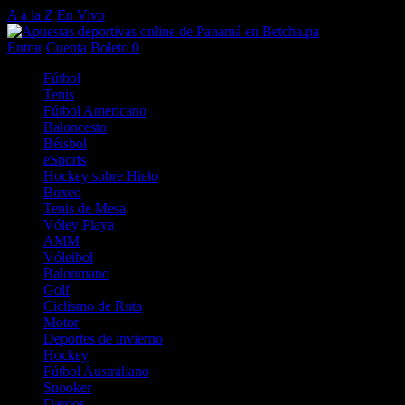
A a la Z
En Vivo
Entrar
Cuenta
Boleto
0
Fútbol
Tenis
Fútbol Americano
Baloncesto
Béisbol
eSports
Hockey sobre Hielo
Boxeo
Tenis de Mesa
Vóley Playa
AMM
Vóleibol
Balonmano
Golf
Ciclismo de Ruta
Motor
Deportes de invierno
Hockey
Fútbol Australiano
Snooker
Dardos