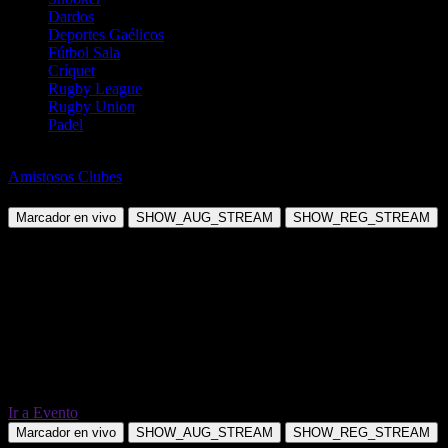
Dardos
Deportes Gaélicos
Fútbol Sala
Críquet
Rugby League
Rugby Union
Padel
Fútbol
Amistosos Clubes
Harland and Wolff Welders vs Dergview
Marcador en vivo
SHOW_AUG_STREAM
SHOW_REG_STREAM
Ir a Evento
Marcador en vivo
SHOW_AUG_STREAM
SHOW_REG_STREAM