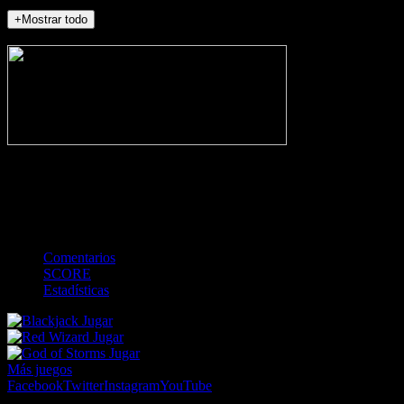
+Mostrar todo
NO_INCIDENTS
-
Gol
Tarjeta amarilla
Roja
Córner
Penalti
FKIC
Sustitución
0
-
-
-
-
-
-
0
-
-
-
-
-
-
Comentarios
SCORE
Estadísticas
Jugar
Jugar
Jugar
Más juegos
Facebook
Twitter
Instagram
YouTube