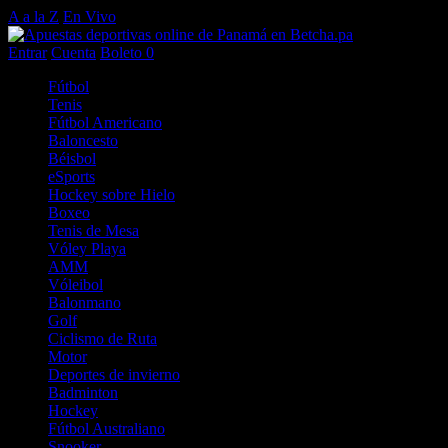
A a la Z
En Vivo
Entrar
Cuenta
Boleto
0
Fútbol
Tenis
Fútbol Americano
Baloncesto
Béisbol
eSports
Hockey sobre Hielo
Boxeo
Tenis de Mesa
Vóley Playa
AMM
Vóleibol
Balonmano
Golf
Ciclismo de Ruta
Motor
Deportes de invierno
Badminton
Hockey
Fútbol Australiano
Snooker