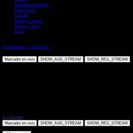
Deportes Gaélicos
Fútbol Sala
Críquet
Rugby League
Rugby Union
Padel
Tenis
Nottingham 3 - Sencillos
Johannus Monday vs Henry Searle
Marcador en vivo
SHOW_AUG_STREAM
SHOW_REG_STREAM
Ir a Evento
Marcador en vivo
SHOW_AUG_STREAM
SHOW_REG_STREAM