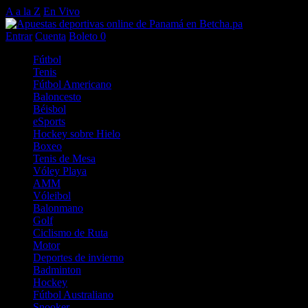
A a la Z
En Vivo
Entrar
Cuenta
Boleto
0
Fútbol
Tenis
Fútbol Americano
Baloncesto
Béisbol
eSports
Hockey sobre Hielo
Boxeo
Tenis de Mesa
Vóley Playa
AMM
Vóleibol
Balonmano
Golf
Ciclismo de Ruta
Motor
Deportes de invierno
Badminton
Hockey
Fútbol Australiano
Snooker