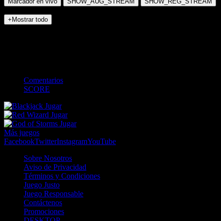
Marcador en vivo
SHOW_AUG_STREAM
SHOW_REG_STREAM
+Mostrar todo
NO_INCIDENTS
Challenger
-
-
-
-
Comentarios
SCORE
Jugar
Jugar
Jugar
Más juegos
Facebook
Twitter
Instagram
YouTube
Sobre Nosotros
Aviso de Privacidad
Términos y Condiciones
Juego Justo
Juego Responsable
Contáctenos
Promociones
DESKTOP