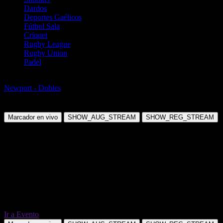
Dardos
Deportes Gaélicos
Fútbol Sala
Críquet
Rugby League
Rugby Union
Padel
Tenis
Newport - Dobles
Bianchi J / Milavsky D vs Isaro P R / Kaliyanda
Poonacha N
Marcador en vivo
SHOW_AUG_STREAM
SHOW_REG_STREAM
Ir a Evento