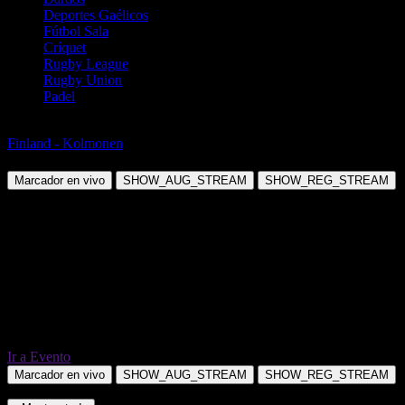
Deportes Gaélicos
Fútbol Sala
Críquet
Rugby League
Rugby Union
Padel
Fútbol
Finland - Kolmonen
FC Santa Claus vs Rollon Pojat
Marcador en vivo
SHOW_AUG_STREAM
SHOW_REG_STREAM
Ir a Evento
Marcador en vivo
SHOW_AUG_STREAM
SHOW_REG_STREAM