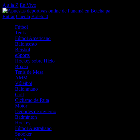
A a la Z
En Vivo
Entrar
Cuenta
Boleto
0
Fútbol
Tenis
Fútbol Americano
Baloncesto
Béisbol
eSports
Hockey sobre Hielo
Boxeo
Tenis de Mesa
AMM
Vóleibol
Balonmano
Golf
Ciclismo de Ruta
Motor
Deportes de invierno
Badminton
Hockey
Fútbol Australiano
Snooker
Dardos