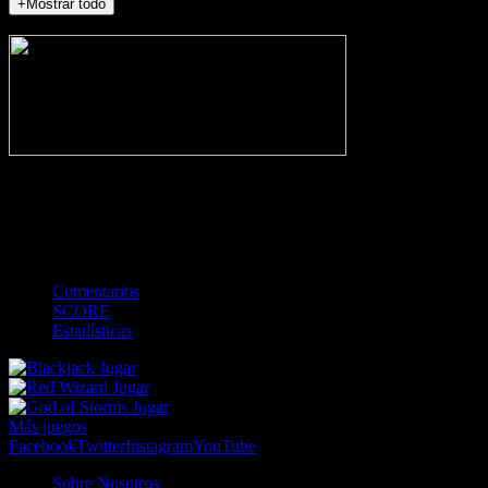
+Mostrar todo
NO_INCIDENTS
-
Gol
Tarjeta amarilla
Roja
Córner
Penalti
FKIC
Sustitución
0
-
-
-
-
-
-
0
-
-
-
-
-
-
Comentarios
SCORE
Estadísticas
Jugar
Jugar
Jugar
Más juegos
Facebook
Twitter
Instagram
YouTube
Sobre Nosotros