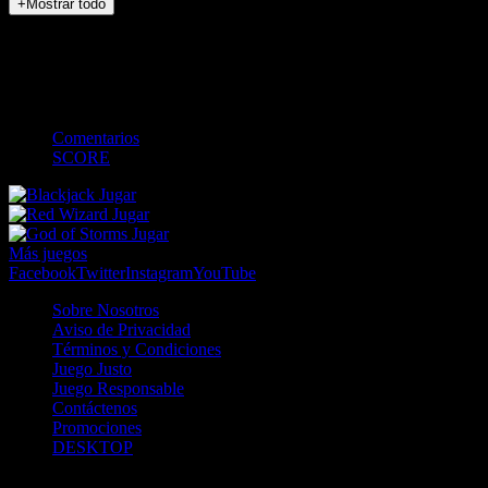
+Mostrar todo
NO_INCIDENTS
WTA
-
-
-
-
Comentarios
SCORE
Jugar
Jugar
Jugar
Más juegos
Facebook
Twitter
Instagram
YouTube
Sobre Nosotros
Aviso de Privacidad
Términos y Condiciones
Juego Justo
Juego Responsable
Contáctenos
Promociones
DESKTOP
Betcha.pa es operado por ONJOC, CORP. una compañía registrada