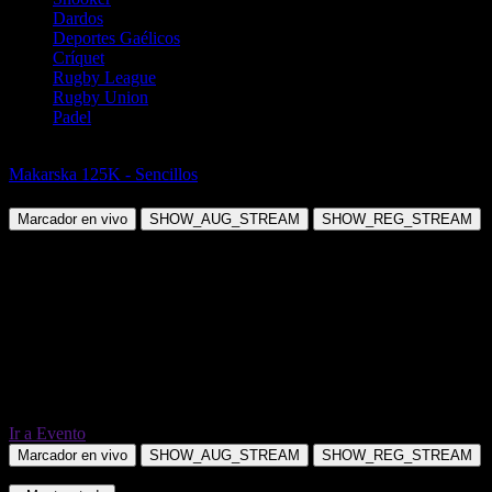
Dardos
Deportes Gaélicos
Críquet
Rugby League
Rugby Union
Padel
Tenis
Makarska 125K - Sencillos
Elina Avanesyan vs Dominika Salkova
Marcador en vivo
SHOW_AUG_STREAM
SHOW_REG_STREAM
Ir a Evento
Marcador en vivo
SHOW_AUG_STREAM
SHOW_REG_STREAM