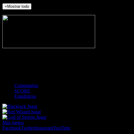
+Mostrar todo
NO_INCIDENTS
-
Gol
Tarjeta amarilla
Roja
Córner
Penalti
FKIC
Sustitución
0
-
-
-
-
-
-
0
-
-
-
-
-
-
Comentarios
SCORE
Estadísticas
Jugar
Jugar
Jugar
Más juegos
Facebook
Twitter
Instagram
YouTube