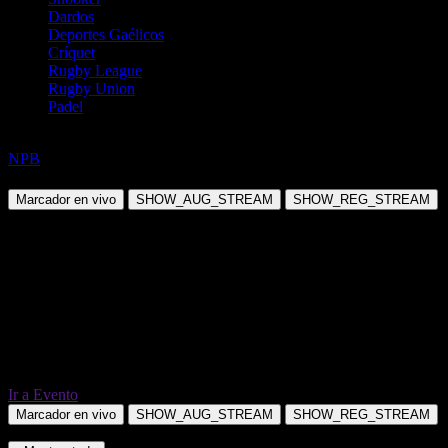
Dardos
Deportes Gaélicos
Críquet
Rugby League
Rugby Union
Padel
Béisbol
NPB
Hokkaido Nippon-Ham Fighters @ Hiroshima Toyo Carp
Marcador en vivo
SHOW_AUG_STREAM
SHOW_REG_STREAM
Ir a Evento
Marcador en vivo
SHOW_AUG_STREAM
SHOW_REG_STREAM