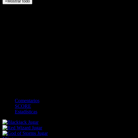
+Mostrar todo
NO_INCIDENTS
<
>
0
0
Bateando
-
BALLS
0
STRIKES
0
OUTS
0
Campo
Comentarios
SCORE
Estadísticas
Jugar
Jugar
Jugar