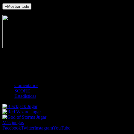
+Mostrar todo
NO_INCIDENTS
-
Gol
Tarjeta amarilla
Roja
Córner
Penalti
FKIC
Sustitución
0
-
-
-
-
-
-
0
-
-
-
-
-
-
Comentarios
SCORE
Estadísticas
Jugar
Jugar
Jugar
Más juegos
Facebook
Twitter
Instagram
YouTube