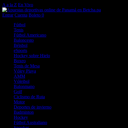
A a la Z
En Vivo
Entrar
Cuenta
Boleto
0
Fútbol
Tenis
Fútbol Americano
Baloncesto
Béisbol
eSports
Hockey sobre Hielo
Boxeo
Tenis de Mesa
Vóley Playa
AMM
Vóleibol
Balonmano
Golf
Ciclismo de Ruta
Motor
Deportes de invierno
Badminton
Hockey
Fútbol Australiano
Snooker