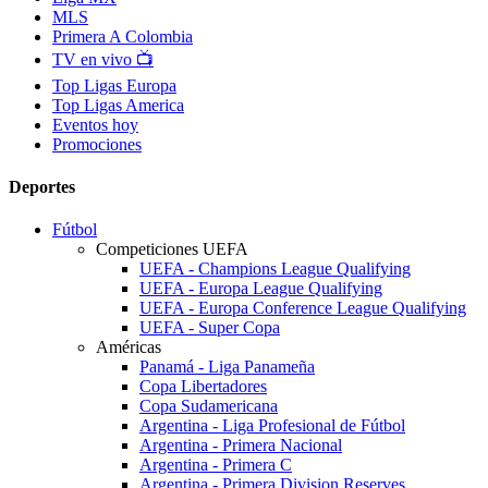
MLS
Primera A Colombia
TV en vivo 📺
Top Ligas Europa
Top Ligas America
Eventos hoy
Promociones
Deportes
Fútbol
Competiciones UEFA
UEFA - Champions League Qualifying
UEFA - Europa League Qualifying
UEFA - Europa Conference League Qualifying
UEFA - Super Copa
Américas
Panamá - Liga Panameña
Copa Libertadores
Copa Sudamericana
Argentina - Liga Profesional de Fútbol
Argentina - Primera Nacional
Argentina - Primera C
Argentina - Primera Division Reserves