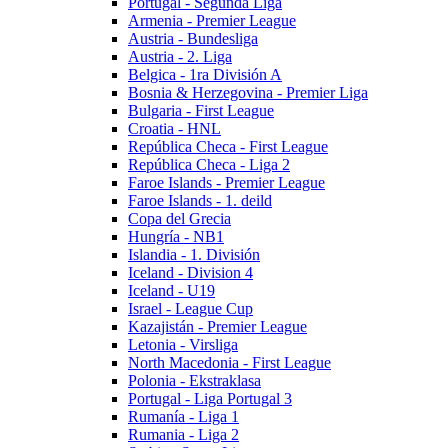
Portugal - Segunda Liga
Armenia - Premier League
Austria - Bundesliga
Austria - 2. Liga
Belgica - 1ra División A
Bosnia & Herzegovina - Premier Liga
Bulgaria - First League
Croatia - HNL
República Checa - First League
República Checa - Liga 2
Faroe Islands - Premier League
Faroe Islands - 1. deild
Copa del Grecia
Hungría - NB1
Islandia - 1. División
Iceland - Division 4
Iceland - U19
Israel - League Cup
Kazajistán - Premier League
Letonia - Virsliga
North Macedonia - First League
Polonia - Ekstraklasa
Portugal - Liga Portugal 3
Rumanía - Liga 1
Rumania - Liga 2