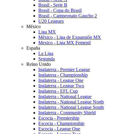
Brasil - Serie B
Brasil - Copa do Brasil
Brasil - Campeonato Gaucho 2
U20 Leagues
México
Liga MX
México - Liga de Expansión MX
Mexico - Liga MX Femenil
España
La Liga
Segunda
Reino Unido
Inglaterra - Premier League
Inglaterra - Championship
Inglaterra - League One
Inglaterra - League Two
Inglaterra - EFL Cup
Inglaterra - National League
Inglaterra - National League North
Inglaterra - National League South
Inglaterra - Community Shield
Escocia - Premiership
Escocia - Championship
Escocia - League One