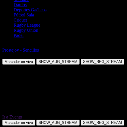
Dardos
Deportes Gaélicos
Fútbol Sala
Críquet
Rugby League
Rugby Union
Padel
Tenis
Prostejov - Sencillos
Taro Daniel vs Damir Dzumhur
Marcador en vivo
SHOW_AUG_STREAM
SHOW_REG_STREAM
Ir a Evento
Marcador en vivo
SHOW_AUG_STREAM
SHOW_REG_STREAM