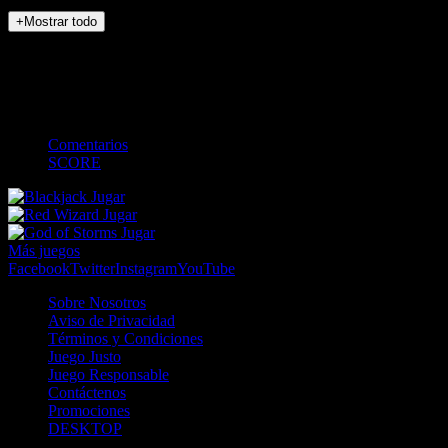
+Mostrar todo
NO_INCIDENTS
Challenger
-
-
-
-
Comentarios
SCORE
Jugar
Jugar
Jugar
Más juegos
Facebook
Twitter
Instagram
YouTube
Sobre Nosotros
Aviso de Privacidad
Términos y Condiciones
Juego Justo
Juego Responsable
Contáctenos
Promociones
DESKTOP