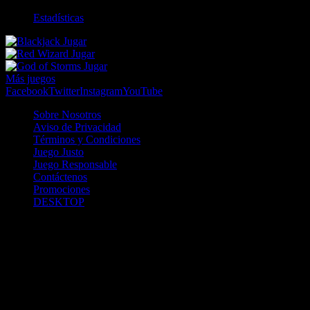
Estadísticas
Jugar
Jugar
Jugar
Más juegos
Facebook
Twitter
Instagram
YouTube
Sobre Nosotros
Aviso de Privacidad
Términos y Condiciones
Juego Justo
Juego Responsable
Contáctenos
Promociones
DESKTOP
Betcha.pa es operado por ONJOC, CORP. una compañía registrada
en la República de Panamá, autorizada y regulada por la Junta de
Control de Juegos de la Repúlblica de Panamá a través del Contrato
de Admnistración y Operación de Juegos de Suerte y Azar a través
de Internet No. JCJ-03-2020, debidamente refrendado por la
Contraloría de la República de Panamá el día 15 de junio de 2020
con oficinas en Urbanización Costa del Este, PH Plaza Real,