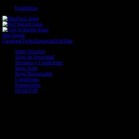
Estadísticas
Jugar
Jugar
Jugar
Más juegos
Facebook
Twitter
Instagram
YouTube
Sobre Nosotros
Aviso de Privacidad
Términos y Condiciones
Juego Justo
Juego Responsable
Contáctenos
Promociones
DESKTOP
Betcha.pa es operado por ONJOC, CORP. una compañía registrada
en la República de Panamá, autorizada y regulada por la Junta de
Control de Juegos de la Repúlblica de Panamá a través del Contrato
de Admnistración y Operación de Juegos de Suerte y Azar a través
de Internet No. JCJ-03-2020, debidamente refrendado por la
Contraloría de la República de Panamá el día 15 de junio de 2020
con oficinas en Urbanización Costa del Este, PH Plaza Real,