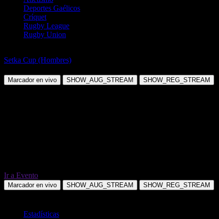
Deportes Gaélicos
Críquet
Rugby League
Rugby Union
Tenis de Mesa
Setka Cup (Hombres)
Hryhorii Kulishov vs Andrii Peretiatko
Marcador en vivo
SHOW_AUG_STREAM
SHOW_REG_STREAM
Ir a Evento
Marcador en vivo
SHOW_AUG_STREAM
SHOW_REG_STREAM
TOTAL
Estadísticas