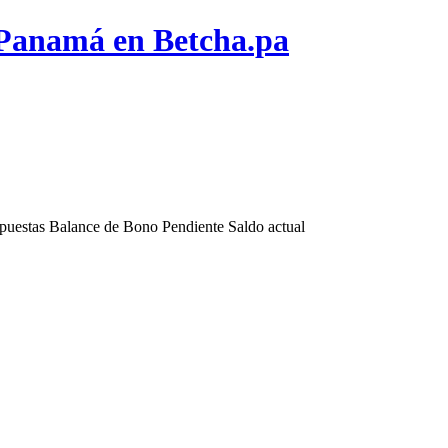
puestas
Balance de Bono Pendiente
Saldo actual