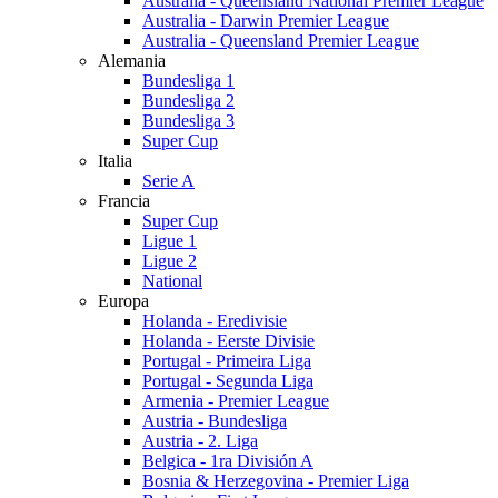
Australia - Queensland National Premier League
Australia - Darwin Premier League
Australia - Queensland Premier League
Alemania
Bundesliga 1
Bundesliga 2
Bundesliga 3
Super Cup
Italia
Serie A
Francia
Super Cup
Ligue 1
Ligue 2
National
Europa
Holanda - Eredivisie
Holanda - Eerste Divisie
Portugal - Primeira Liga
Portugal - Segunda Liga
Armenia - Premier League
Austria - Bundesliga
Austria - 2. Liga
Belgica - 1ra División A
Bosnia & Herzegovina - Premier Liga