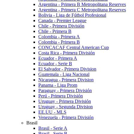
Argentina - Primera B Metropolitana Reserves
Argentina - Primera C Metropolitana Reserves
Bolivia - Liga de Fútbol Profesional
Canada - Premier League
Chile - Primera División
Chile - Primera B
Colombia - Primera A
Colombia - Primera B
CONCACAF Central American Cup
Costa Rica - Primera División
Ecuador - Primera A
Ecuador - Serie B
El Salvador - Primera Division
Guatemala - Liga Nacional
Nicaragua - Primera Division
Panama - Liga Prom
Paraguay - Primera División
Perú - Primera División
Uruguay - Primera División
Uruguay - Segunda Division
EE.UU - MLS
Venezuela - Primera División
Brasil
Brasil - Serie A
Brasil - Serie B