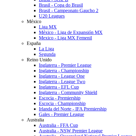
Brasil - Copa do Brasil
Brasil - Campeonato Gaucho 2
U20 Leagues
México
Liga MX
México - Liga de Expansión MX
Mexico - Liga MX Femenil
España
La Liga
Segunda
Reino Unido
Inglaterra - Premier League
Inglaterra - Championship
Inglaterra - League One
Inglaterra - League Two
Inglaterra - EFL Cup
Inglaterra - Community Shield
Escocia - Premiership
Escocia - Championship
Irlanda del Norte - IFA Premiership
Gales - Premier League
Australia
Australia - FFA Cup
Australia - NSW Premier League