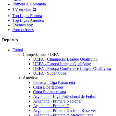
Primera A Colombia
TV en vivo 📺
Top Ligas Europa
Top Ligas America
Eventos hoy
Promociones
Deportes
Fútbol
Competiciones UEFA
UEFA - Champions League Qualifying
UEFA - Europa League Qualifying
UEFA - Europa Conference League Qualifying
UEFA - Super Copa
Américas
Panamá - Liga Panameña
Copa Libertadores
Copa Sudamericana
Argentina - Liga Profesional de Fútbol
Argentina - Primera Nacional
Argentina - Primera C
Argentina - Primera Division Reserves
Argentina - Primera B Metropolitana