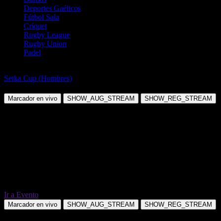
Deportes Gaélicos
Fútbol Sala
Críquet
Rugby League
Rugby Union
Padel
Tenis de Mesa
Setka Cup (Hombres)
Yaroslav Stepanchuk vs Sergey Pitsyk
Marcador en vivo
SHOW_AUG_STREAM
SHOW_REG_STREAM
Ir a Evento
Marcador en vivo
SHOW_AUG_STREAM
SHOW_REG_STREAM
TOTAL