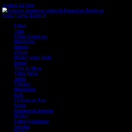
A a la Z
En Vivo
Entrar
Cuenta
Boleto
0
Fútbol
Tenis
Fútbol Americano
Baloncesto
Béisbol
eSports
Hockey sobre Hielo
Boxeo
Tenis de Mesa
Vóley Playa
AMM
Vóleibol
Balonmano
Golf
Ciclismo de Ruta
Motor
Deportes de invierno
Hockey
Fútbol Australiano
Snooker
Dardos