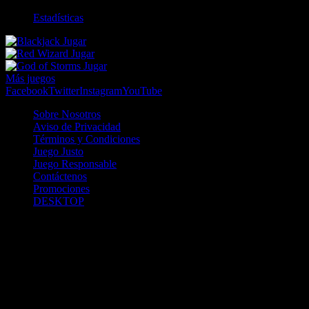
Estadísticas
Jugar
Jugar
Jugar
Más juegos
Facebook
Twitter
Instagram
YouTube
Sobre Nosotros
Aviso de Privacidad
Términos y Condiciones
Juego Justo
Juego Responsable
Contáctenos
Promociones
DESKTOP
Betcha.pa es operado por ONJOC, CORP. una compañía registrada
en la República de Panamá, autorizada y regulada por la Junta de
Control de Juegos de la Repúlblica de Panamá a través del Contrato
de Admnistración y Operación de Juegos de Suerte y Azar a través
de Internet No. JCJ-03-2020, debidamente refrendado por la
Contraloría de la República de Panamá el día 15 de junio de 2020
con oficinas en Urbanización Costa del Este, PH Plaza Real,