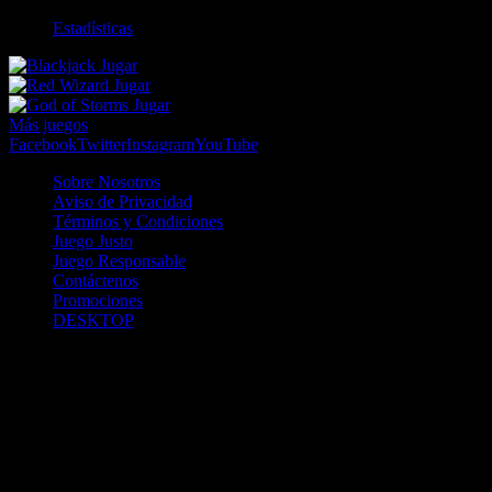
Estadísticas
Jugar
Jugar
Jugar
Más juegos
Facebook
Twitter
Instagram
YouTube
Sobre Nosotros
Aviso de Privacidad
Términos y Condiciones
Juego Justo
Juego Responsable
Contáctenos
Promociones
DESKTOP
Betcha.pa es operado por ONJOC, CORP. una compañía registrada
en la República de Panamá, autorizada y regulada por la Junta de
Control de Juegos de la Repúlblica de Panamá a través del Contrato
de Admnistración y Operación de Juegos de Suerte y Azar a través
de Internet No. JCJ-03-2020, debidamente refrendado por la
Contraloría de la República de Panamá el día 15 de junio de 2020
con oficinas en Urbanización Costa del Este, PH Plaza Real,