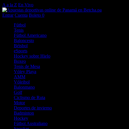
A a la Z
En Vivo
Entrar
Cuenta
Boleto
0
Fútbol
Tenis
Fútbol Americano
Baloncesto
Béisbol
eSports
Hockey sobre Hielo
Boxeo
Tenis de Mesa
Vóley Playa
AMM
Vóleibol
Balonmano
Golf
Ciclismo de Ruta
Motor
Deportes de invierno
Badminton
Hockey
Fútbol Australiano
Snooker