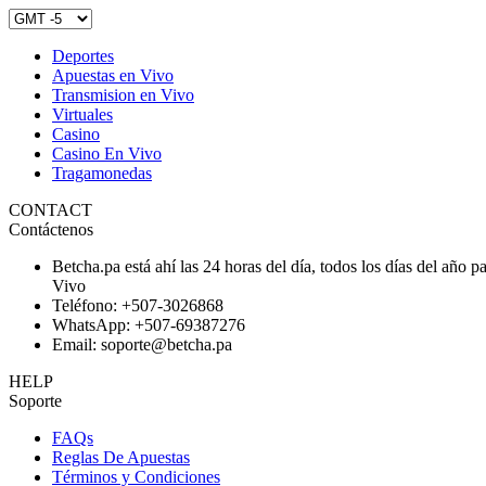
Deportes
Apuestas en Vivo
Transmision en Vivo
Virtuales
Casino
Casino En Vivo
Tragamonedas
CONTACT
Contáctenos
Betcha.pa está ahí las 24 horas del día, todos los días del año
Vivo
Teléfono:
+507-3026868
WhatsApp:
+507-69387276
Email:
soporte@betcha.pa
HELP
Soporte
FAQs
Reglas De Apuestas
Términos y Condiciones