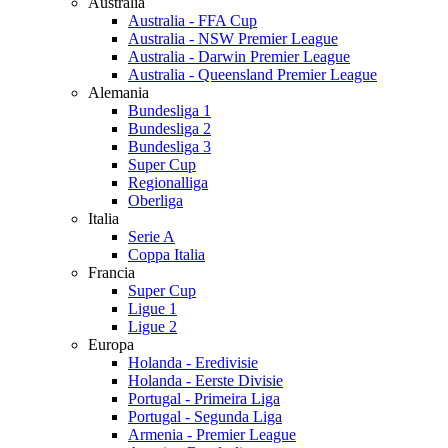
Australia
Australia - FFA Cup
Australia - NSW Premier League
Australia - Darwin Premier League
Australia - Queensland Premier League
Alemania
Bundesliga 1
Bundesliga 2
Bundesliga 3
Super Cup
Regionalliga
Oberliga
Italia
Serie A
Coppa Italia
Francia
Super Cup
Ligue 1
Ligue 2
Europa
Holanda - Eredivisie
Holanda - Eerste Divisie
Portugal - Primeira Liga
Portugal - Segunda Liga
Armenia - Premier League