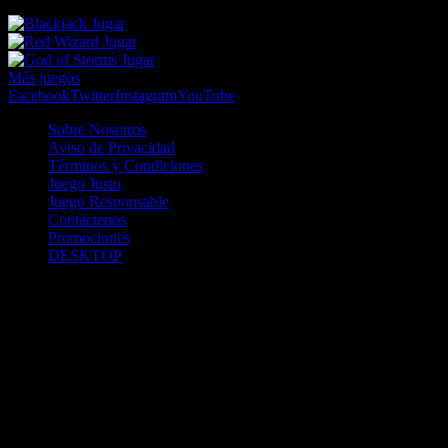
Jugar
Jugar
Jugar
Más juegos
Facebook
Twitter
Instagram
YouTube
Sobre Nosotros
Aviso de Privacidad
Términos y Condiciones
Juego Justo
Juego Responsable
Contáctenos
Promociones
DESKTOP
Betcha.pa es operado por ONJOC, CORP. una compañía registrada
en la República de Panamá, autorizada y regulada por la Junta de
Control de Juegos de la Repúlblica de Panamá a través del Contrato
de Admnistración y Operación de Juegos de Suerte y Azar a través
de Internet No. JCJ-03-2020, debidamente refrendado por la
Contraloría de la República de Panamá el día 15 de junio de 2020
con oficinas en Urbanización Costa del Este, PH Plaza Real,
Oficina 403, Corregimiento de Juan Díaz, República de Panamá,
localizables al telefóno +(507) 304-8693 y correo electrónico