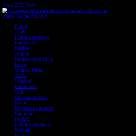
A a la Z
En Vivo
Entrar
Cuenta
Boleto
0
Fútbol
Tenis
Fútbol Americano
Baloncesto
Béisbol
eSports
Hockey sobre Hielo
Boxeo
Tenis de Mesa
AMM
Vóleibol
Balonmano
Golf
Ciclismo de Ruta
Motor
Deportes de invierno
Badminton
Hockey
Fútbol Australiano
Snooker
Dardos